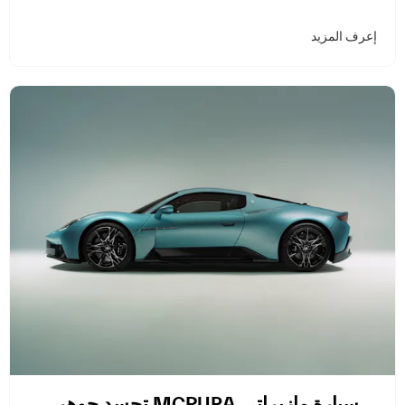
إعرف المزيد
سيارة مازيراتي MCPURA تجسد جوهر