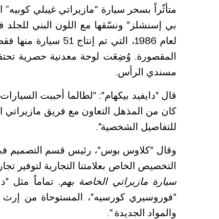
بي إسنشلز" ونسّقها مع اللون البني للجلد في
لعام 1986، التي تم 
المقصورة. وُضِعَت لوحة معدنية حصرية تحتفل
مسندي الرأس.
قال "دايفيد بيكهام": "لطالما أحببت السيا
كان من المذهل التعاون مع فريق مازيراتي الب
للتفاصيل الشخصية".
وقال "كلاوس بوس"، رئيس قسم التصميم في ش
التخصيص الخاص بعلامتنا التجارية لتوفير تجار
سيارة مازيراتي الخاصة بهم.
تماماً مثل "
"فوروسيري كورسيه"، المستوحاة من إرث ما
والمواد الجديدة ".