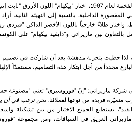
متأثّراً بسحر سيارة “مازيراتي غيبلي كوبيه” الفخمة لعام 1967، اخت
 المقصورة الداخلية. بالنسبة إلى التهيئة الثانية، أراد
إنتاج 51 سيارة منها فقط، واختار طلاءً خارجياً باللون الأخضر الد
 بالتعاون بين مازيراتي و"دايفيد بيكهام" على الكونس
رات، لذا حظيت بتجربة مدهشة بعد أن شاركت في تصميم 
ارع مجدداً من أجل ابتكار هذه التصاميم، مستمدّاً الإ
ركة مازيراتي: "إنّ "فوروسيري" تعني "مصنوعة حسب ال
ب متميّزة فريدة من نوعها لعملائنا.
نحن نرغب في أن يعب
دايفيد"، يستطيع الجميع الاختيار من بين تشكيلة 
زيراتي العريق في السباقات، ومن مجموعة "فوروسي