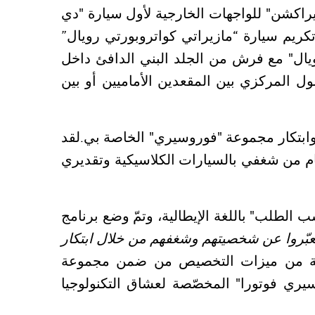
ار "بيكهام" اللون الأزرق "نايت إنتيراكشن" للواجهات الخارجية لأول سيارة "دي
 تكريم سيارة “مازيراتي كواتروبورتي رويال”
اكن "فيردي رويال" مع فرش من الجلد البني الدافئ داخل
ول المركزي بين المقعدين الأماميين أو بين
وابتكار مجموعة "فوروسيري" الخاصة بي.
لقد
لهام من شغفي بالسيارات الكلاسيكية وتقديري
طلب" باللغة الإيطالية، وتمّ وضع برنامج
ّروا عن شخصيتهم وشغفهم من خلال ابتكار
واسعة من ميزات التخصيص من ضمن مجموعة
ري فوتورا" المخصّصة لعشاق التكنولوجيا