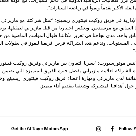
من أبرز الفعاليات الرياضية الدولية في عالم السيارات، مع عودة العلام
فئة الأكثر تقدماً ونمواً في رياضة السيارات".
لإدارية في فريق روكيت فينتوري ريسينج: "تمثل شراكتنا مع مازيراتي 
ا السابق مع مرسيدس. ويعكس اختيارنا من قبل مازيراتي لتمثيلها، بوصف
ق واحد، مدى نجاحنا في تعزيز مكانتنا طوال المواسم الماضية من 
على المستويات. وتدعم هذه الشراكة فرص فريقنا للفوز في بطولات الج
نتس موتورسبورت: "يسرنا التعاون بين مازيراتي وفريق روكيت فينتور
 هذه الشراكة لعلامة مازيراتي بفضل خبرة الفريق المتميزة التي تضمن 
لفائقة لدى مازيراتي ومهارة أعضاء فريق روكيت فينتوري ريسينج وخ
 أهدافنا المشتركة وشغفنا بتقديم أداء متميز.
Get the Al Tayer Motors App
Follow A