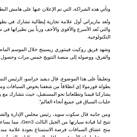
وتأتي هذه الشراكة، التي تم الإعلان عنها على هامش البط
والتي تُعد الأسرع والأقوى والأخف وزناً بين نظيراتها في س
التكنولوجية.
وشهد فريق روكيت فينتوري ريسينج خلال الموسم الماضي 
والفرق، ووصوله إلى منصة التتويج خمس مرات وحصول سا
وتعليقاً على هذا الموضوع، قال ديفيد جراسو، الرئيس الت
بطولة فورمولا إي انطلاقاً من شغفنا بخوض السباقات ومو
يشاركنا قيمنا وتطلعاتنا نحو المستقبل، حيث نتشارك مع 
حلبات السباق في جميع أنحاء العالم".
ومن جانبه قال سكوت سويد، رئيس مجلس الإدارة والشريك
تتيح لنا قيادة س
منح عشاق السباقات فرصة الاستمتاع بعودة علامة مبدع