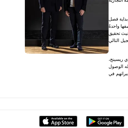
ة التجارية
بداية فصل
ها واحدةً
حيث تحقيق
يل التالي
ي ريسينج،
له الوصول
براتهم في