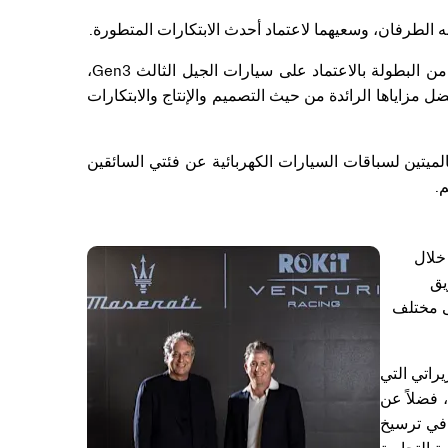
ه الطرفان، وسعيهما لاعتماد أحدث الابتكارات المتطورة.
وتُعد مازيراتي أول علامة تجارية إيطالية تشارك في بطولة فورمولا إي، كما تعتزم تسجيل حضورها الأول في الموسم التاسع من البطولة بالاعتماد على سيارات الجيل الثالث Gen3،
فضل مزاياها الرائدة من حيث التصميم والإنتاج والابتكارات
يتين لسباقات السيارات الكهربائية عن فئتي السائقين
.
خلال
يق
ى مختلف
راتي التي
لا إي، فضلاً عن
 في ترسيخ