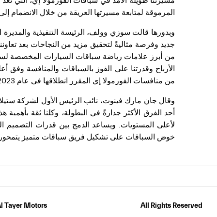
مسيرتنا طويلة الأمد في سباقات الفورمولا إي، التي تُعد 
المرموقة لمتابعة مسيرتها العريقة من خلال الانضمام إلى ال
وبدورها قالت سوزي وولف، الرئيسة التنفيذية والمديرة ا
جديد وفرصة مثاليةً لتحقيق مزيد من النجاحات بعد تعاونن
من أبرز علامات رياضة سباقات السيارات المخصصة لسائ
الأرباح وقدرتنا على الفوز بالسباقات والمنافسة وفق أ
من منافسات الفورمولا إي المقرر انطلاقها في عام 2023".
وقال جان مارك فينوت، نائب الرئيس الأول لشركة ستيلا
أحد الفرق الأكثر جدارةً في البطولة، وكلنا ثقة بأهمية
لأعلى المستويات. ويساعد الدمج بين قدرات التصميم ا
خوض السباقات على تشكيل فريق سباقات متميز يتمحور حول
l Tayer Motors
All Rights Reserved