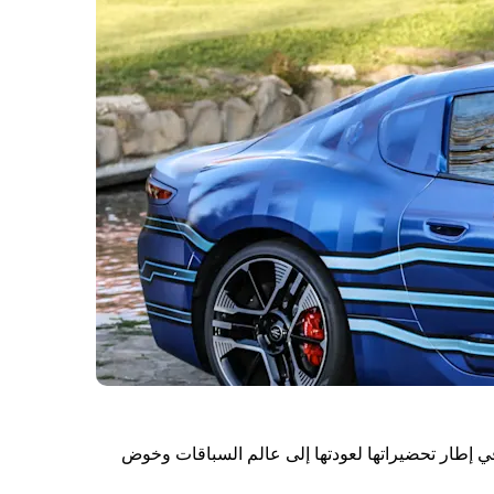
 7 أبريل 2022: أعلنت مازيراتي عن توقيع شراكة لعدة سنوات مع فريق روكيت فينتوري ريسينج ROKiT Venturi Racing في إطار تحضيراتها لعودتها إلى عالم السباقات وخوض