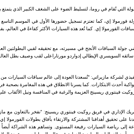
ولة التي تُقام في روما، لتسليط الضوء على الشغف الكبير الذي يتمتع ب
باقات الفورمولا إي. كما تُعد هذه السيارات الأكثر كفاءةً في العالم، ب
جولة السباقات الأنجح في مسيرته، مع تحقيقه لقبي البطولتين العالم
ئقه السويسري الإيطالي إدواردو مورتاراعلى لقب وصيف بطل العالم
نفيذي لشركة مازيراتي: "تُسعدنا العودة إلى عالم سباقات السيارات من 
اكبة أحدث الابتكارات. كما يسرنا الانطلاق في هذه المغامرة بصحبة فر
روكيت فينتوري ريسينج العزيمة والرغبة في المنافسة ونيل الألقاب عل
 الإداري في فريق روكيت فينتوري ريسينج: "نفخر بالتعاون مع مازي
يارتها من الجيل الثالث Gen3، مما يساعدنا على تحقيق أهدافنا المشتركة والارتقاء بآفاق بطولات الفورمو
ة إلى رياضة السيارات رفيعة المستوى. وتساهم هذه الشراكة أيضاً