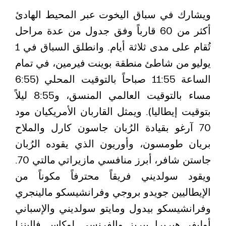
ويشارك في سباق اليخوت عبر المحيط الهادئ
أكثر من 60 قارباً وفق جدول من عدة مراحل
تُقام على مدى ثلاثة أيام. وانطلق السباق في 1
يوليو من شاطئ منطقة بوينت فيرمين، في تمام
الساعة 11:55 صباحاً بالتوقيت المحلي (6:55
مساء بالتوقيت العالمي المنسق، و8:55 ليلاً
بتوقيت إيطاليا). ويمثل القاربان الأمريكيان مود
70 آرغو بقيادة الرُبان جاسون كارل والملاح
بريان طومسون، وأوريون الذي يقوده الرُبان
جاستن شافر، أبرز منافسي مازيراتي مالتي 70.
ويقود سولديني فريقاً محترفاً مكوناً من
الإيطاليين جويدو بروجي وفرانشيسكو مالينجري
وفرانشيسكو بيدول ومايتو سولديني والإسباني
أوليفر هيريرا بيريز والفرنسي لوكاس فالينزا