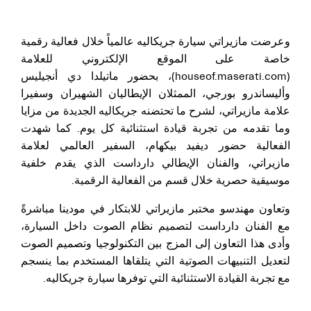
وعرضت مازيراتي سيارة جريكاليه عالمياً خلال فعالية رقمية
خاصة على الموقع الإلكتروني للعلامة
(houseof.maserati.com)، بحضور ماتيلدا دي أنجيليس
وأليساندرو بورجي، الممثلان الإيطاليان الشهيران وسفيرا
علامة مازيراتي، لشرح ما تحتضنه جريكاليه الجديدة من مزايا
وما تقدمه من تجربة قيادة استثنائية كل يوم.
كما شهدت
الفعالية حضور ديفيد بيكهام، السفير العالمي لعلامة
مازيراتي، والفنان الإيطالي دارداست الذي يقدم خلفية
موسيقية حصرية خلال قسم من الفعالية الرقمية.
وتعاون مهندسو مختبر مازيراتي للابتكار في مودينا مباشرةً
مع الفنان دارداست لتصميم نظام الصوت داخل السيارة،
وأدى هذا التعاون إلى المزج بين التكنولوجيا وتصميم الصوت
لتعديل التنبيهات الصوتية التي يتلقاها المستخدم بما ينسجم
مع تجربة القيادة الاستثنائية التي توفرها سيارة جريكاليه.