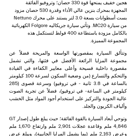
هجين خفيف يمنحها قوة 330 حصان؛ وتروفيو الفائقة
المجهزة بمحرك بنزين عالي الأداء وقدرة 530 حصان مزود
بست أسطوانات بسعة 3.0 لتر يستند على محرك Nettuno
من سيارة MC20. وتأتي سيارة جريكاليه Folgore الكهربائية
بالكامل مزودة باستطاعة 400 فولط لتستكمل هذه
المجموعة المميزة.
وتتألق السيارة بمقصورتها الواسعة والمريحة فضلاً عن
مجموعة المزايا الرائعة الأفضل في فئتها، والتي تشمل
مقصورة داخلية فسيحة وأعلى معايير الكفاءة في القيادة
والتحكم والتسارع (من وضعية السكون لسرعة 100 كيلومتر
بالساعة في 3.8 ثانية - في تروفيو) وسرعة قصوى (285
كيلومتر في الساعة- في تروفيو)، فضلاً عن تجربة الصوت
عالية الجودة والتركيز على استخدام أجود المواد مثل الخشب
وألياف الكربون والجلد.
وتوحي أبعاد السيارة بالقوة الفائقة؛ حيث يبلغ طول إصدار GT
4,846 ملم وقاعدة عجلات 2,901 ملم وارتفاع 1,670 ملم
وعرض 2,163 ملم (بما يشمل المرايا الجانبية)، ويبلغ عرض