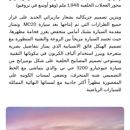
محور العجلات الخلفية 1,948 ملم (وهو أوسع في تروفيو).
ويتزين تصميم جريكاليه بشعار مازيراتي الجديد على غرار
جميع الطرازات التي تم إنتاجها بعد سيارة MC20. وتمتاز
مقدمة السيارة بشبك أمامي منخفض يعزز فخامة مظهرها،
حيث تجسد السيارة مزيجاً بين الروعة والتقنية المتطورة مع
تصميم الهيكل فائق الانسيابية الذي يمتاز بتفاصيل بصرية
متعرجة ويبرز استخدام ألياف الكربون في مكوناتها التقنية.
ويستوحي تصميم المصابيح الخلفية على شكل بوميرانج من
سيارة جيوجيارو 3200 جي تي والذي يتماشى مع الخط
التصميمي شبه المنحرف، وتضفي لمسات الكوبيه على
المقصورة مظهراً أكثر جاذبية مع لمساتها النهائية المماثلة
للسيارات الرياضية.