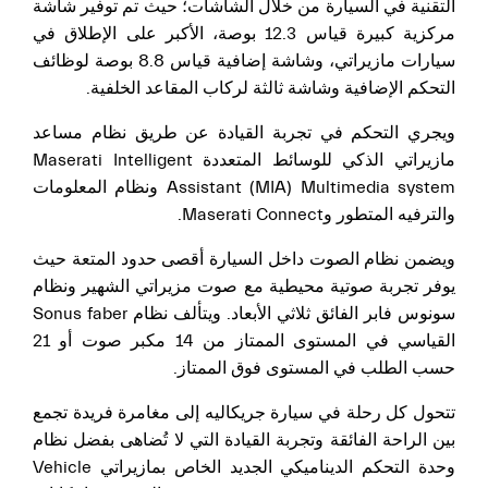
التقنية في السيارة من خلال الشاشات؛ حيث تم توفير شاشة
مركزية كبيرة قياس 12.3 بوصة، الأكبر على الإطلاق في
سيارات مازيراتي، وشاشة إضافية قياس 8.8 بوصة لوظائف
التحكم الإضافية وشاشة ثالثة لركاب المقاعد الخلفية.
ويجري التحكم في تجربة القيادة عن طريق نظام مساعد
مازيراتي الذكي للوسائط المتعددة Maserati Intelligent
Assistant (MIA) Multimedia system ونظام المعلومات
والترفيه المتطور وMaserati Connect.
ويضمن نظام الصوت داخل السيارة أقصى حدود المتعة حيث
يوفر تجربة صوتية محيطية مع صوت مزيراتي الشهير ونظام
سونوس فابر الفائق ثلاثي الأبعاد. ويتألف نظام Sonus faber
القياسي في المستوى الممتاز من 14 مكبر صوت أو 21
حسب الطلب في المستوى فوق الممتاز.
تتحول كل رحلة في سيارة جريكاليه إلى مغامرة فريدة تجمع
بين الراحة الفائقة وتجربة القيادة التي لا تُضاهى بفضل نظام
وحدة التحكم الديناميكي الجديد الخاص بمازيراتي Vehicle