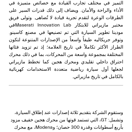
التميز في مختلف تجارب القيادة مع خصائص متميزة في
الأداء والراحة والأمان. ويضاف إلى ذلك قدرات السير على
الطرقات الوعرة لتقدم تجربة قيادة لا تُضاهى. وتولى فريق
مختبر مازيراتي للابتكار Maserati Innovation Labفي
مودينا تطوير السيارة التي تم تصنيعها في مصنع كاسينو.
وتوفر جريكاليه طيفاً واسعاً من الإصدارات المتنوعة لتكون
الطراز الأكثر تكاملاً في تاريخ العلامة؛ إذ تم تزويد فئاتها
المختلفة بمجموعة واسعة من المحركات، بما في ذلك محرك
احتراق داخلي تقليدي ومحرك هجين كما تخطط مازيراتي
لجعلها أول سيارة رياضية متعددة الاستخدامات كهربائية
بالكامل في تاريخ مازيراتي.
وستقوم الشركة بتقديم ثلاثة إصدارات عند إطلاق السيارة،
وتشمل: GT، التي تستمد قوتها من محرك هجين خفيف مزود
بأربع أسطوانات وقدرة 300 حصان؛ وModena، مع محرك