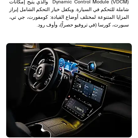
Dynamic Control Module (VDCM) والذي يتيح إمكانات
شاملة للتحكم في السيارة. ويكفل خيار التحكم الشامل إبراز
المزايا المتنوعة لمختلف أوضاع القيادة: كومفورت، جي تي،
سبورت، كورسا (في تروفيو حصراً)، وأوف رود.