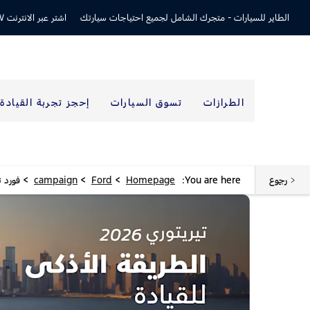
الطاير للسيارات -
متجرك الشامل لجميع احتياجات سيارتك
اشتر عبر الانترنت ٢٤/٧
الطرازات
تسوق السيارات
إحجز تجربة القيادة
>
>
>
رجوع
You are here:
Homepage
Ford
campaign
فورد ت