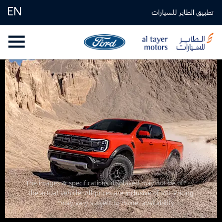
EN
تطبيق الطاير للسيارات
*The images & specifications displayed may not be of
the actual vehicle. All prices are inclusive of VAT Pricing
may vary subject to model availability”