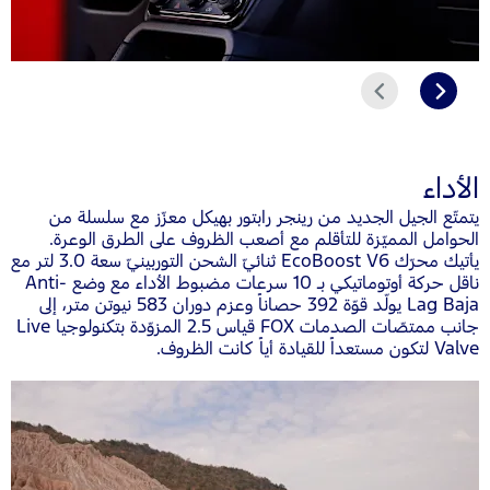
التالي
السابق
الأداء
يتمتّع الجيل الجديد من رينجر رابتور بهيكل معزّز مع سلسلة من
الحوامل المميّزة للتأقلم مع أصعب الظروف على الطرق الوعرة.
يأتيك محرّك EcoBoost V6 ثنائيّ الشحن التوربينيّ سعة 3.0 لتر مع
ناقل حركة أوتوماتيكي بـ 10 سرعات مضبوط الأداء مع وضع Anti-
Lag Baja يولّد قوّة 392 حصاناً وعزم دوران 583 نيوتن متر، إلى
جانب ممتصّات الصدمات FOX قياس 2.5 المزوّدة بتكنولوجيا Live
Valve لتكون مستعداً للقيادة أياً كانت الظروف.