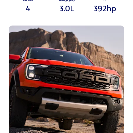
4
3.0L
392hp