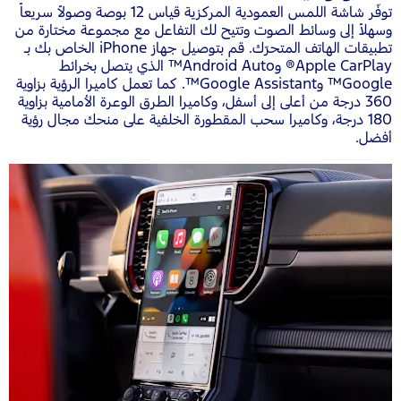
توفّر شاشة اللمس العمودية المركزية قياس 12 بوصة وصولاً سريعاً
وسهلاً إلى وسائط الصوت وتتيح لك التفاعل مع مجموعة مختارة من
تطبيقات الهاتف المتحرّك. قم بتوصيل جهاز iPhone الخاص بك بـ
Apple CarPlay® وAndroid Auto™ الذي يتصل بخرائط
Google™ وGoogle Assistant™. كما تعمل كاميرا الرؤية بزاوية
360 درجة من أعلى إلى أسفل، وكاميرا الطرق الوعرة الأمامية بزاوية
180 درجة، وكاميرا سحب المقطورة الخلفية على منحك مجال رؤية
أفضل.