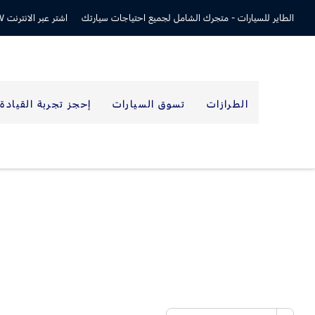
الطاير للسيارات -
متجرك الشامل لجميع احتياجات سيارتك
اشتر عبر الانترنت ٢٤/٧
الطرازات
تسوق السيارات
إحجز تجربة القيادة
أصبح شراء سيارة أحلامك عملي
وما عليك سوى القيام بخطوتين سريعتين لنعثر لك على سيارتك المثا