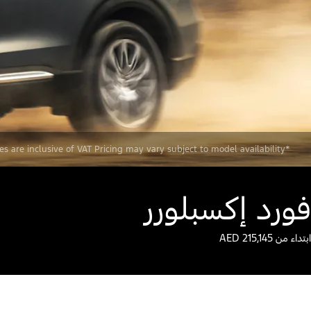
*The images & specifications displayed may not be of the actual vehicle. All prices are inclusive of VAT Pricing may vary subject to model availability”
فورد إكسبلورر
ابتداء من AED 215,145