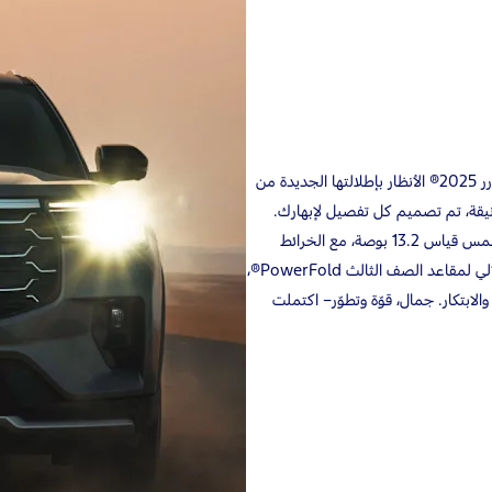
مع تصميمها الجريء وتفاصيلها التي تعكس قوّتها، تجذب سيارة فورد إكسبلورر 2025® الأنظار بإطلالتها الجديدة من
لأنيقة، تم تصميم كل تفصيل لإبهارك.
شاهد السماء مع فتحة السقف ذات اللوحتين، واستمتع بالتحكّم مع شاشة اللمس قياس 13.2 بوصة، مع الخرائط
والتطبيقات والموسيقى في متناول يديك. بالإضافة إلى ذلك، فإن ميزة الطيّ الآلي لمقاعد الصف الثالث PowerFold®،
الابتكار. جمال، قوّة وتطوّر– اكتملت