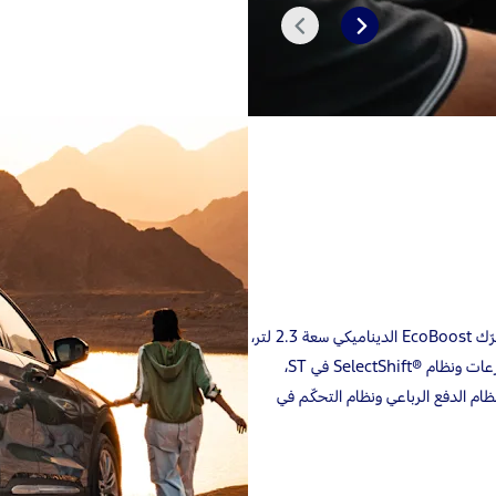
التالي
السابق
صُمّمت سيارة فورد إكسبلورر 2025® لتأخذك الى أبعد من المألوف. ومع محرّك EcoBoost الديناميكي سعة 2.3 لتر،
والمحرّك الأقوى سعة 3.0 لتر في طراز ST، الذي يأتي مع ناقل حركة بـ 10 سرعات ونظام SelectShift®‎ في ST،
م الدفع الرباعي ونظام التحكّم في