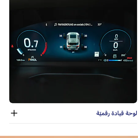
لوحة قيادة رقميّة