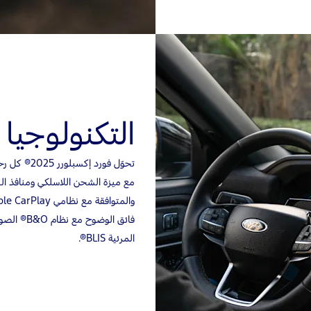
التكنولوجيا
تحوّل فورد
المرئية BLIS®.