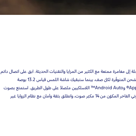
 إكسبلورر 2025® كل رحلة إلى مغامرة ممتعة مع الكثير من المزايا والتقنيات الحديثة. ابق على اتصال دائم
مع ميزة الشحن اللاسلكي ومنافذ الشحن المتوفّرة لكلّ صف، بينما ستبقيك شاشة اللمس قياس 13.2 بوصة
والمتوافقة مع نظامي Apple CarPlay® وAndroid Auto™ اللاسلكيين متّصلاً على طول الطريق. استمتع بصوت
فائق الوضوح مع نظام B&O® الصوتي الفاخر المكوّن من 14 مكبّر صوت، وانطلق بثقة وأمان مع نظام الزوايا غير