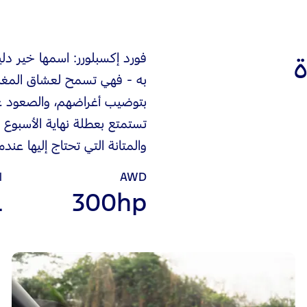
فورد إكسبلورر: اسمها خير دل
به - فهي تسمح لعشاق المغامر
بتوضيب أغراضهم، والصعود عل
والمتانة التي تحتاج إليها عندم
AWD
ا
L
300hp