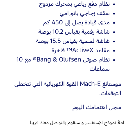
نظام دفع رباعي بمحرك مزدوج
سقف زجاجي بانورامي
مدى قيادة يصل إلى 450 كم
شاشة رقمية بقياس 10.2 بوصة
شاشة لمسية بقياس 15.5 بوصة
مقاعد ActiveX™ فاخرة
نظام صوتي Bang & Olufsen® مع 10
سماعات
موستانغ Mach‑E القوة الكهربائية التي تتخطى
التوقعات.
سجل اهتمامك اليوم
املأ نموذج الإستفسار و سنقوم بالتواصل معك قريبا