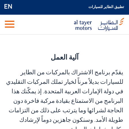
EN
تطبيق الطاير للسيارات
آلية العمل
ي
قد
م
برنامج الاشتراك بالمركبات
من الطاير
للسيارات
بديلاً مرنا
ل
خيار
تملك المركبات
التقليدي
في
دولة
الإمارات
العربية المتحدة
.
إذ
يمك
نك
هذا
البرنامج
من
الاستمتاع
ب
قيادة مركبة فاخرة دون
الحاجة لشرائها
وما يترتب على ذلك من التزامات
طويلة الأمد
.
وسنكون جاهزين
دوماً
لإرشادك
بكامل خطوات
العملية