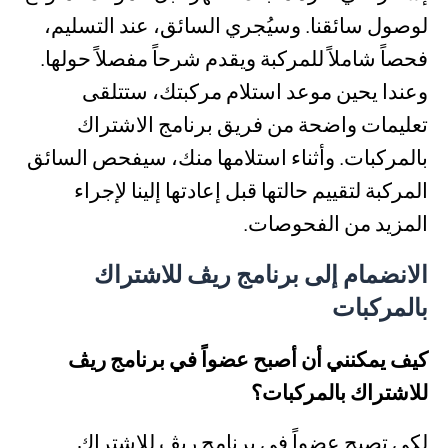
لوصول سائقنا. وسيُجري السائق، عند التسليم،
فحصاً شاملاً للمركبة ويقدم شرحاً مفصلاً حولها.
وعندا يحين موعد استلام مركبتك، ستتلقى
تعليمات واضحة من فريق برنامج الاشتراك
بالمركبات. وأثناء استلامها منك، سيفحص السائق
المركبة لتقييم حالتها قبل إعادتها إلينا لإجراء
المزيد من الفحوصات.
الانضمام إلى برنامج ريڤ للاشتراك
بالمركبات
كيف يمكنني أن أصبح عضواً في برنامج ري
ڤ
للاشتراك بالمركبات؟
لكي تصبح عضواً في برنامج ريڤ للاشتراك