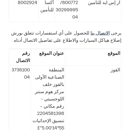
آر إس ايه للتأمين
800772/
أكسا
8002924
30299995
للتأمين
04
يرجى
الاتصال بنا
للحصول على أي استفسارات تتعلق بورش
إصلاح هياكل السيارات والاطلاع على تفاصيل الاتصال أدناه.
الموقع
عنوان الموقع
رقم
الاتصال
القوز
المنطقة
3736100
الصناعية الأولى
04
بالقوز خلف
مركز هوم سنتر
اللوجسيتي –
رقم مكاني –
2204581398
تنسيق الإحداثيات
55°14'5.00"E