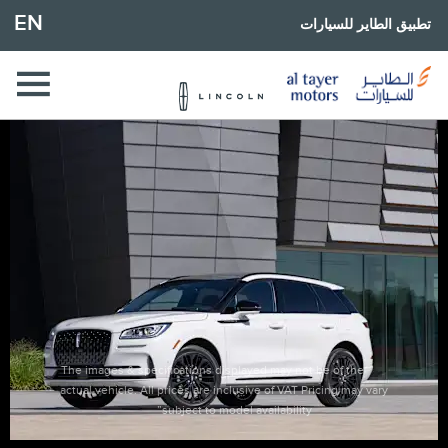
EN
تطبيق الطاير للسيارات
*The images & specifications displayed may not be of the
actual vehicle. All prices are inclusive of VAT Pricing may vary
subject to model availability”