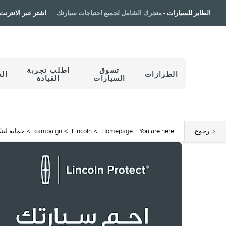
الطاير للسيارات -
متجرك الشامل لجميع احتياجات سيارتك
اشتر عبر الانترنت ٤/٧
تسوق
اطلب تجربة
الطرازات
ال
السيارات
القيادة
رجوع
You are here:
Homepage
>
Lincoln
>
campaign
>
حماية لين