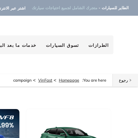
الطاير للسيارات -
متجرك الشامل لجميع احتياجات سيارتك
اشتر عبر الانترنت ٧
الطرازات
تسوق السيارات
خدمات ما بعد البي
>
>
رجوع
You are here:
Homepage
VinFast
campaign