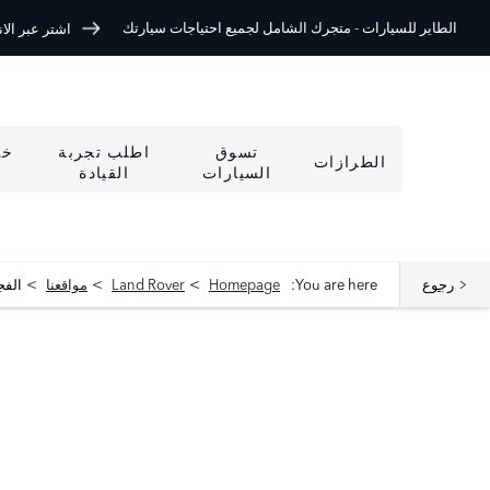
الطاير للسيارات -
متجرك الشامل لجميع احتياجات سيارتك
اشتر عبر الانتر
تسوق
اطلب تجربة
خد
الطرازات
السيارات
القيادة
>
>
>
رجوع
You are here:
Homepage
Land Rover
مواقعنا
الفج
مواقعنا
< العودة إلى نتائج البحث