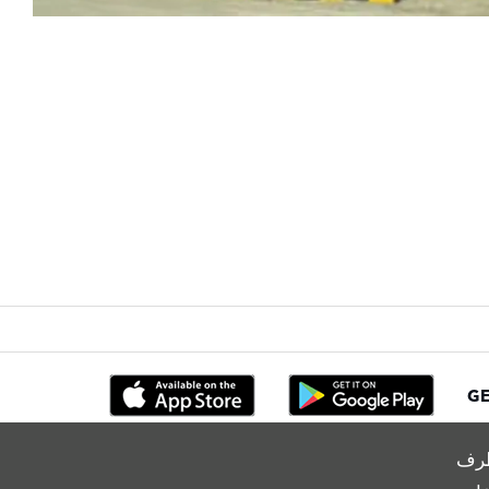
GE
طرف