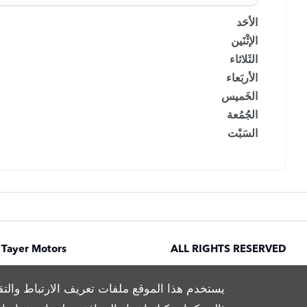
الأحَد
الإثْنَين
الثَلاثاء
الأربَعاء
الخَميس
الجُمُعة
السَبْت
 Tayer Motors
ALL RIGHTS RESERVED
يستخدم هذا الموقع ملفات تعريف الارتباط والتق