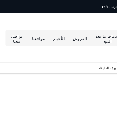
نت ٢٤/٧
مات ما بعد
تواصل
العروض
الأخبار
مواقعنا
البيع
معنا
يرة - الحليفات