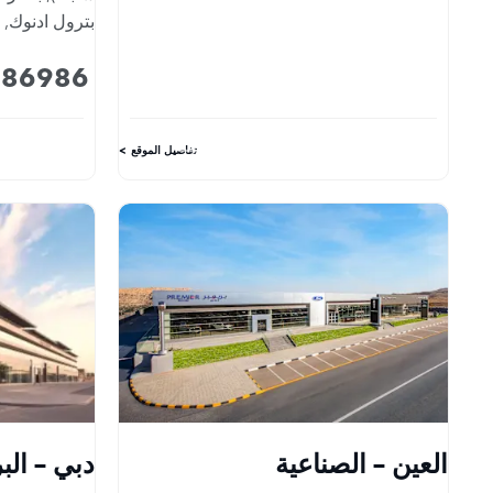
بترول ادنوك
,
986986
تفاصيل الموقع
العين - الصناعية
دبي - الب