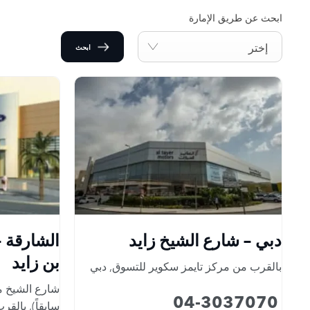
ابحث عن طريق الإمارة
إختر
ابحث
دبي - شارع الشيخ زايد
الشارقة 
بن زايد
بالقرب من مركز تايمز سكوير للتسوق
,
دبي
شارع الشيخ مح
04-3037070
سابقاً)
,
بالقرب