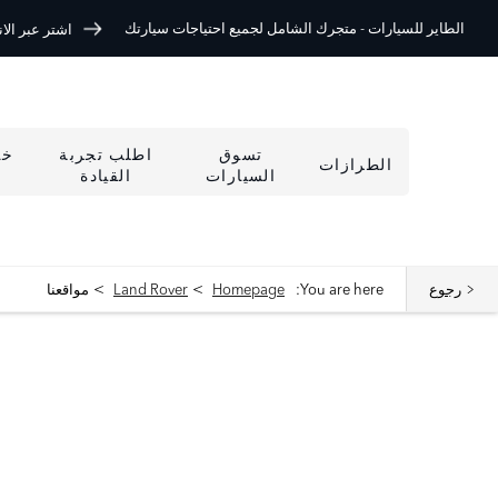
الطاير للسيارات -
متجرك الشامل لجميع احتياجات سيارتك
اشتر عبر الانتر
تسوق
اطلب تجربة
خد
الطرازات
السيارات
القيادة
>
>
رجوع
You are here:
Homepage
Land Rover
مواقعنا
ابحث عن أقرب وكالة لك الآن
إختر سيارتك المثالية، تصفح مختلف العروض و اشتري بالسعر الذي يناسبك