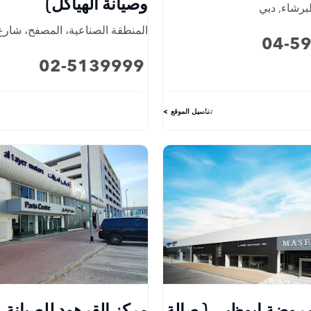
وصيانة الهياكل)
لبرشاء
,
دبي
المنطقة الصناعية، المصفح، شارع 1
04-5
02-5139999
تفاصيل الموقع
 روضة ابوظبي ( صالة
مركز القرهود للصيانة