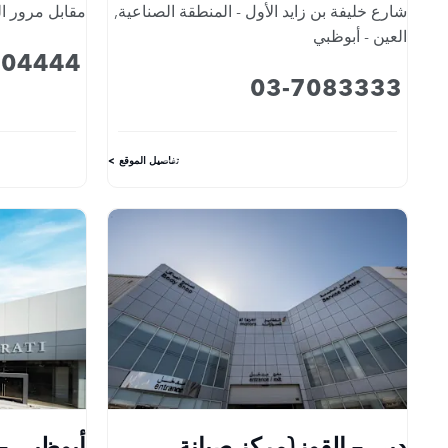
شارع خليفة بن زايد الأول - المنطقة الصناعية
,
مقابل مرور ا
العين - أبوظبي
904444
03-7083333
تفاصيل الموقع
دبي - القوز(مركز صيانة
أبوظبي -