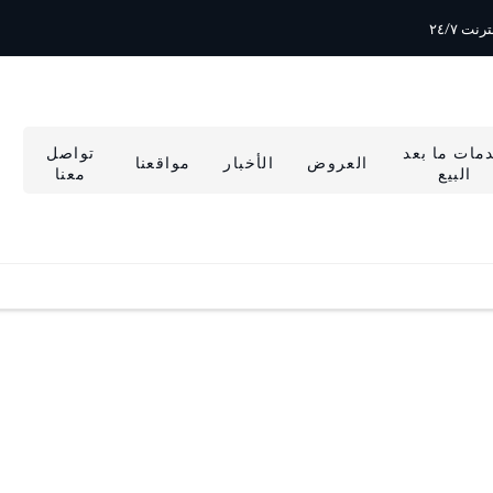
نت ٢٤/٧
مات ما بعد
تواصل
العروض
الأخبار
مواقعنا
البيع
معنا