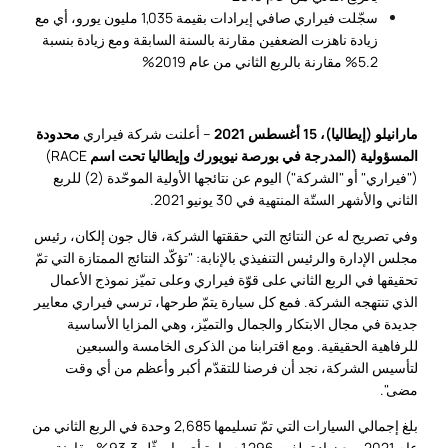
سجّلت فيراري صافي إيرادات بقيمة 1,035 مليون يورو، أي مع
زيادة ناهزت الضعفين مقارنة بالسنة السابقة ومع زيادة بنسبة
5.2% مقارنة بالربع الثاني من عام 2019%
مارانيلو (إيطاليا)، 15 أغسطس 2021
– أعلنت شركة فيراري
محدودة
المسؤولية (المدرجة في بورصة نيويورك وإيطاليا تحت اسم
RACE)
("فيراري" أو "الشركة") اليوم عن نتائجها الأولية الموحّدة (2) للربع
الثاني والأشهر الستّة المنتهية في 30 يونيو 2021.
وفي تصريح له عن النتائج التي حققتها الشركة، قال جون إلكان، رئيس
مجلس الإدارة والرئيس التنفيذي بالإنابة: "تؤكّد النتائج الممتازة التي تمّ
تحقيقها في الربع الثاني على قوّة فيراري وعلى تميّز نموذج الأعمال
الذي تنتهجه الشركة. فمع كل سيارة يتمّ طرحها، ترسي فيراري معايير
جديدة في مجال الابتكار والجمال والتميّز، وهي المزايا الأساسية
للرفاهية الحقيقية. ومع اقترابنا من الذكرى الخامسة والسبعين
لتأسيس الشركة، نجد أن فرصنا للتقدّم أكبر وأعظم من أي وقت
مضى".
بلغ إجمالي السيارات التي تمّ تسليمها 2,685 وحدة في الربع الثاني من
عام 2021، مع زيادة بلغت 1,296 سيارة أي ما يمثّل 93.3% مقارنة