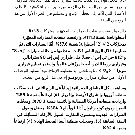
بالربع السابق من السنة على الرّغم من تأثيرات وباء كوفيد-19 على
الأعمال التي أدّت إلى تعطّل الإنتاج والتسليم في الجزء الأول من هذا
الربع من السنة.
ذلك، وارتفعت مبيعات الطرازات المجهّزة بمحرّكات V8 (
8
أسطوانات) بنسبة 111.2% وارتفعت مبيعات السيارات المجهّزة
بمحرّكات
V12 (12 أسطوانة)
بنسبة 37.6%. أمّا السيارات التي تمّ
تسليمها خلال الربع الثاني فكانت بمعظمها من عائلة سيارات "إف 8"
و"812 جي تي إس"، فضلاً على طرازي إس إف 90 سترادالي
وفيراري روما اللذين أصبحا يوزّعان عالمياً. واستمر تسليم فيراري
مونزا
SP1
و
SP2 بما يتماشى مع تخطيط الإنتاج. وبدأ تسليم الوحدات
الأولى من سيارة فيراري بورتوفينو إم في هذا الربع من السنة.
وساهمت كل المناطق الجغرافية إيجاباً في الربع الثاني. فقد سجّلت
منطقة أوروبا والشرق الأوسط وإفريقيا (4) ارتفاعاً بنسبة 89.4%
وازدادت مبيعات أمريكا الشمالية واللاتينية بنسبة 70.3%، وسجّلت
الصين وهونغ كونغ وتايوان أداءً قوياً بلغ 564.0%، بفضل وصول
الطرازات الجديدة ومستوى المقارنة السهل بالأرقام المسجّلة في
السنة السابقة (5)، وسجلت منطقة آسيا المحيط الهادئ (4) ارتفاعاً
بنسبة 92.4%.