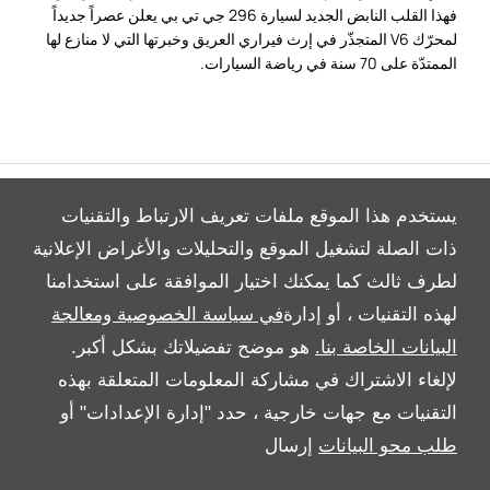
فهذا القلب النابض الجديد لسيارة 296 جي تي بي يعلن عصراً جديداً
لمحرّك V6 المتجذّر في إرث فيراري العريق وخبرتها التي لا منازع لها
الممتدّة على 70 سنة في رياضة السيارات.
يستخدم هذا الموقع ملفات تعريف الارتباط والتقنيات
ذات الصلة لتشغيل الموقع والتحليلات والأغراض الإعلانية
لطرف ثالث كما يمكنك اختيار الموافقة على استخدامنا
All Rights Reserved
لهذه التقنيات ، أو إدارة
في سياسة الخصوصية ومعالجة
Follow Al Tayer Motors
البيانات الخاصة بنا.
هو موضح تفضيلاتك بشكل أكبر.
لإلغاء الاشتراك في مشاركة المعلومات المتعلقة بهذه
التقنيات مع جهات خارجية ، حدد "إدارة الإعدادات" أو
طلب محو البيانات
إرسال