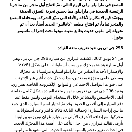
المصنع في مارانيلو. وفي اليوم التالي، تمّ افتتاح أول متجر من متاجرنا
الرئيسية الجديدة في مارانيلو، مما يحسن تجربة التسوّق الحديثة
ويجسّد قيم الابتكار والأناقة والأداء التي تميّز الشركة. وبمحاذاة المصنع
والمتجر تماماً، تم افتتاح مطعم "كافالينو" الجديد أيضاً، بعد أن تم
تحويله إلى مقهى حديث بطابع مدينة مودينا تحت إشراف ماسيمو
بوتورا.
296 جي تي بي تعيد تعريف متعة القيادة
في 24 يونيو 2021، كشفت فيراري عن سيارة 296 جي تي بي، وهي
أول سيارة هجينة بمحرّك من ست أسطوانات على شكل V (V6)
والإصدار الأحدث الصادر عن مارانيلو لسيارة بيرلينيتا ذات محرّك
وسطي خلفي مجهّزة بمقعدين، وذلك خلال حدث أُقيم عبر الإنترنت
على قنوات التواصل الاجتماعي والمواقع الإلكترونية الخاصة بفيراري.
وتعيد 296 جي تي بي تعريف مفهوم متعة القيادة بشكل كامل ضامنة
أنقى الأحاسيس والمشاعر خلال الاستخدام اليومي وليس فقط عند
دفع السيارة إلى أقصى الحدود. وقد تمّ اختيار اسم السيارة، الذي جمع
ما بين إزاحة السيارة الإجمالية البالغة 2.992 ليتر وعدد أسطوانات
محركها، مع إضافة الأحرف الأولى من عبارة غران توريزمو بيرلينيتا
بأرقى تقاليد فيراري، من أجل التأكيد على أهمية هذا المحرّك الجديد
في إحداث تغيير ضخم بالنسبة للحقبة الجديدة التي تشهدها مارانيلو.