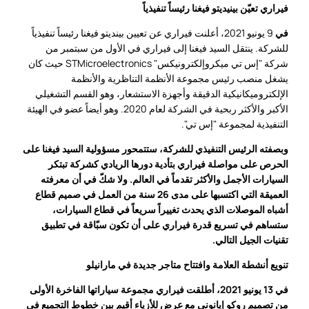
فيراري تعيّن بينيديتو فيغنا رئيساً تنفيذياً
في
9 يونيو 2021، أعلنت فيراري عن تعيين بينديتو فيغنا رئيساً تنفيذياً
للشركة. ينتقل السيد فيغنا إلى فيراري في الأول من سبتمبر من
شركة "إس تي ميكروإلكترونيكس" STMicroelectronics حيث كان
يشغل منصب رئيس مجموعة الأنظمة التناظرية والأنظمة
الإلكتروميكانيكية الدقيقة وأجهزة الاستشعار، وهو القسم التشغيلي
الأكبر والأكثر ربحية في الشركة لعام 2020. وهو أيضاً عضو في الهيئة
التنفيذية لمجموعة "إس تي".
وبصفته الرئيس التنفيذي للشركة، ستتمحور مسؤولية السيد فيغنا على
الحرص على مواصلة فيراري بتأدية دورها الريادي كشركة تبتكر
السيارات الأجمل والأكثر تقدماً في العالم. ولا شكّ في أن معرفته
العميقة التي اكتسبها على مدى 26 سنة من العمل في صميم قطاع
أشباه الموصلات الذي يحدث تغييراً سريعاً في قطاع السيارات،
ستساهم في تسريع قدرة فيراري على أن تكون سبّاقة في تطبيق
تقنيات الجيل التالي.
تنويع أنشطة العلامة وافتتاح متاجر جديدة في مارانيلو
في 13 يونيو 2021، أطلقت فيراري مجموعة سياراتها الفاخرة الأولى
من تصميم روكو إيانوني مع عرض للأزياء أقيم بين خطوط التجميع في