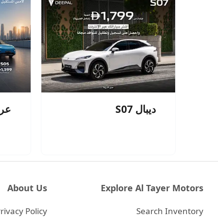
ديبال S07
عرو
About Us
Explore Al Tayer Motors
rivacy Policy
Search Inventory