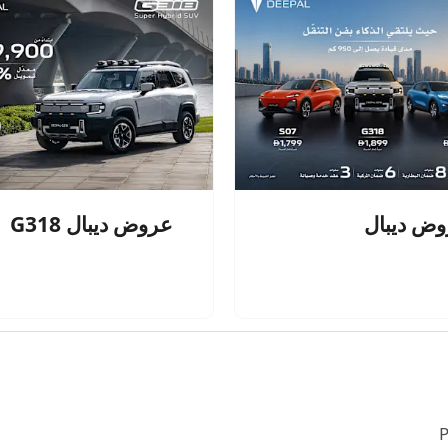
ض ديبال
عروض ديبال G318
P