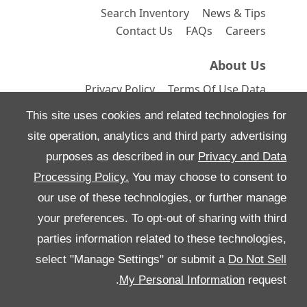
Search Inventory
News & Tips
Contact Us
FAQs
Careers
About Us
Privacy Policy
Terms Of Use
Data
Preferences
Site Map
This site uses cookies and related technologies for
site operation, analytics and third party advertising
purposes as described in our
Privacy and Data
Processing Policy.
You may choose to consent to
All Rights Reserved
our use of these technologies, or further manage
Follow Al Tayer Motors
your preferences. To opt-out of sharing with third
parties information related to these technologies,
select "Manage Settings" or submit a
Do Not Sell
My Personal Information
request.